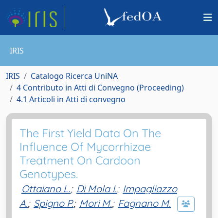
IRIS
IRIS
Catalogo Ricerca UniNA
4 Contributo in Atti di Convegno (Proceeding)
4.1 Articoli in Atti di convegno
The First Yield Data On The
Influence Of Mycorrhizae
Treatment On Cardoon
Genotypes.
Ottaiano L.
;
Di Mola I.
;
Impagliazzo
A.
;
Spigno P.
;
Mori M.
;
Fagnano M.