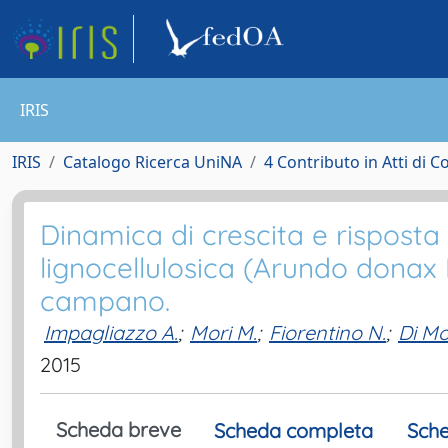
IRIS
IRIS
Catalogo Ricerca UniNA
4 Contributo in Atti di 
Dinamica di crescita e risposta
lignocellulosica (Arundo donax L.
campano.
Impagliazzo A.
;
Mori M.
;
Fiorentino N.
;
Di Mol
2015
Scheda breve
Scheda completa
Sche