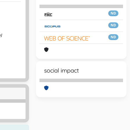
ND
ND
el
ND
social impact