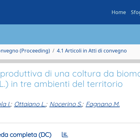
Home
Sfo
Convegno (Proceeding)
4.1 Articoli in Atti di convegno
 produttiva di una coltura da biom
) in tre ambienti del territorio
a I.
;
Ottaiano L.
;
Nocerino S.
;
Fagnano M.
da completa (DC)