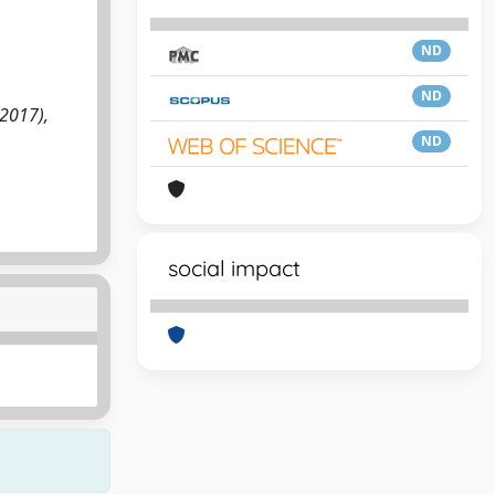
ND
ND
(2017),
ND
social impact