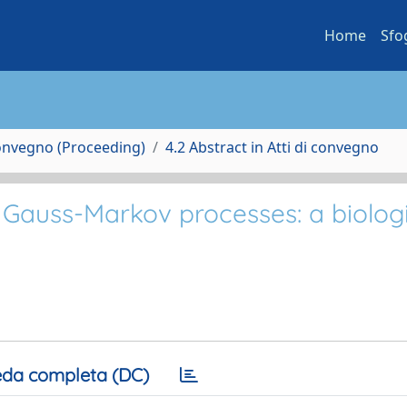
Home
Sfo
Convegno (Proceeding)
4.2 Abstract in Atti di convegno
f Gauss-Markov processes: a biolog
da completa (DC)