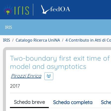
IRIS
IRIS
Catalogo Ricerca UniNA
4 Contributo in Atti di 
Two-boundary first exit time o
model and asymptotics
Pirozzi Enrica
2017
Scheda breve
Scheda completa
Sche