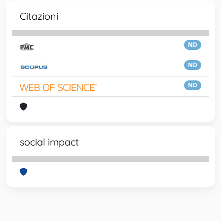
Citazioni
ND
ND
ND
social impact