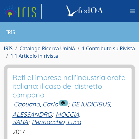
IRIS
IRIS
Catalogo Ricerca UniNA
1 Contributo su Rivista
1.1 Articolo in rivista
Reti di imprese nell'industria orafa
italiana: il caso del distretto
campano
Capuano, Carlo
;
DE IUDICIBUS,
ALESSANDRO
;
MOCCIA,
SARA
;
Pennacchio, Luca
2017