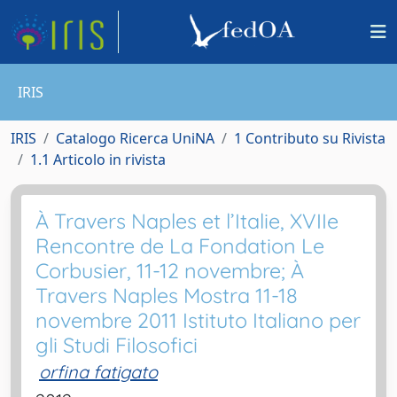
IRIS
IRIS
Catalogo Ricerca UniNA
1 Contributo su Rivista
1.1 Articolo in rivista
À Travers Naples et l’Italie, XVIIe
Rencontre de La Fondation Le
Corbusier, 11-12 novembre; À
Travers Naples Mostra 11-18
novembre 2011 Istituto Italiano per
gli Studi Filosofici
orfina fatigato