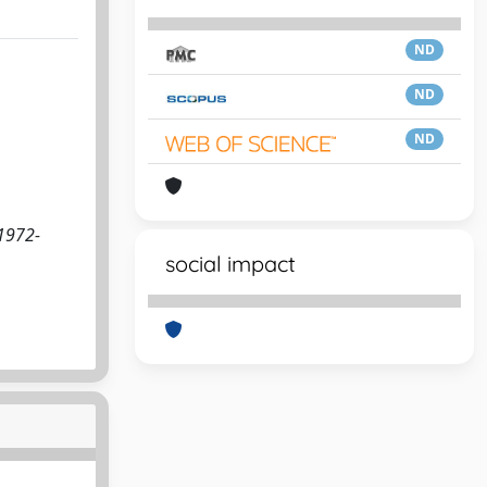
ND
ND
ND
 1972-
social impact