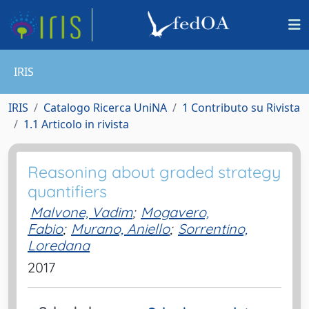
IRIS
IRIS
Catalogo Ricerca UniNA
1 Contributo su Rivista
1.1 Articolo in rivista
Reasoning about graded strategy
quantifiers
Malvone, Vadim
;
Mogavero,
Fabio
;
Murano, Aniello
;
Sorrentino,
Loredana
2017