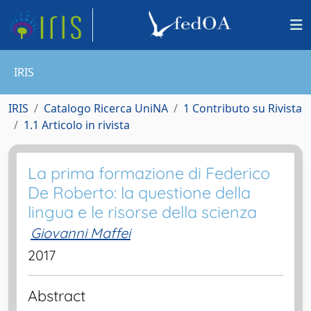
IRIS
IRIS
Catalogo Ricerca UniNA
1 Contributo su Rivista
1.1 Articolo in rivista
La prima formazione di Federico
De Roberto: la questione della
lingua e le risorse della scienza
Giovanni Maffei
2017
Abstract