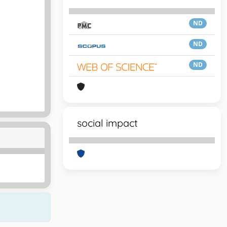
ND
ND
ND
social impact