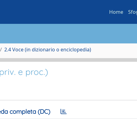
Home
Sfo
2.4 Voce (in dizionario o enciclopedia)
priv. e proc.)
da completa (DC)