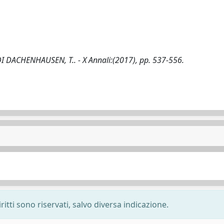
LI DI DACHENHAUSEN, T.. - X Annali:(2017), pp. 537-556.
ritti sono riservati, salvo diversa indicazione.