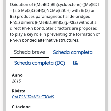
Oxidation of ((Me)BDI)Rh(cyclooctene) ((Me)BDI
= [2,6-Me(2)C(6)H(3)NCMe](2)CH) with Br(2) or
I(2) produces paramagnetic halide-bridged
Rh(II) dimers [((Me)BDI)Rh](2)(μ-X)(2) without a
direct Rh-Rh bond. Steric factors are proposed
to play a key role in preventing the formation of
Rh-Rh bonded alternative structures.
Scheda breve
Scheda completa
Scheda completa (DC)
Anno
2015
Rivista
DALTON TRANSACTIONS
Citazione