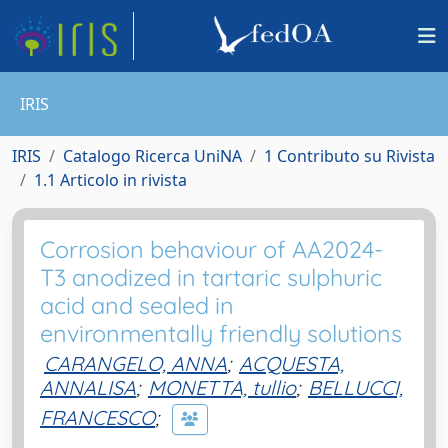
IRIS
IRIS
Catalogo Ricerca UniNA
1 Contributo su Rivista
1.1 Articolo in rivista
Corrosion behaviour of AA2024-
T3 anodized in tartaric sulphuric
acid and sealed in
environmentally friendly solutions
CARANGELO, ANNA
;
ACQUESTA,
ANNALISA
;
MONETTA, tullio
;
BELLUCCI,
FRANCESCO
;