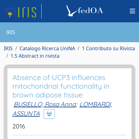
IRIS
IRIS
Catalogo Ricerca UniNA
1 Contributo su Rivista
1.5 Abstract in rivista
Absence of UCP3 influences
mitochondrial functionality in
brown adipose tissue
BUSIELLO, Rosa Anna
;
LOMBARDI,
ASSUNTA
2016