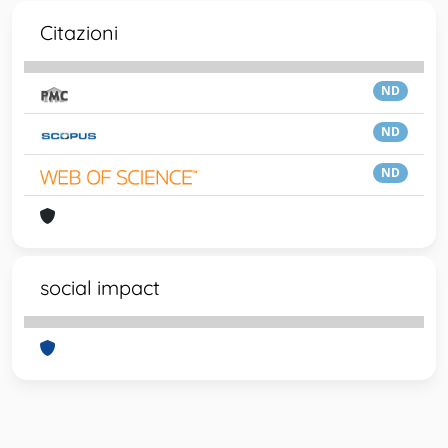
Citazioni
ND
ND
ND
social impact