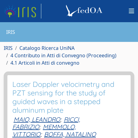
IRIS
IRIS
Catalogo Ricerca UniNA
4 Contributo in Atti di Convegno (Proceeding)
4.1 Articoli in Atti di convegno
Laser Doppler velocimetry and
PZT sensing for the study of
guided waves in a stepped
aluminum plate
MAIO, LEANDRO
;
RICCI,
FABRIZIO
;
MEMMOLO,
VITTORIO
;
BOFFA, NATALINO