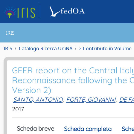
IRIS
IRIS
Catalogo Ricerca UniNA
2 Contributo in Volume
GEER report on the Central Ita
Reconnaissance following the O
Version 2)
SANTO, ANTONIO
;
FORTE, GIOVANNI
;
DE F
2017
Scheda breve
Scheda completa
Sche