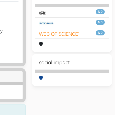
ND
ND
ly
ND
social impact