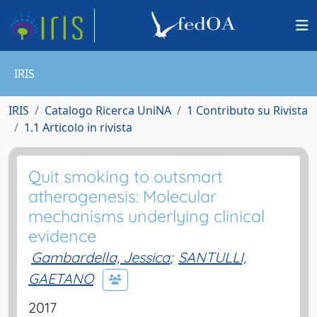
IRIS
IRIS
Catalogo Ricerca UniNA
1 Contributo su Rivista
1.1 Articolo in rivista
Quit smoking to outsmart
atherogenesis: Molecular
mechanisms underlying clinical
evidence
Gambardella, Jessica
;
SANTULLI,
GAETANO
2017