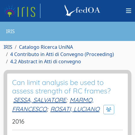
IRIS
IRIS
Catalogo Ricerca UniNA
4 Contributo in Atti di Convegno (Proceeding)
4.2 Abstract in Atti di convegno
Can limit analysis be used to
assess strength of RC frames?
SESSA, SALVATORE
;
MARMO,
FRANCESCO
;
ROSATI, LUCIANO
2016