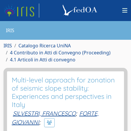
IRIS
IRIS
Catalogo Ricerca UniNA
4 Contributo in Atti di Convegno (Proceeding)
4.1 Articoli in Atti di convegno
Multi-level approach for zonation
of seismic slope stability:
Experiences and perspectives in
Italy
SILVESTRI, FRANCESCO
;
FORTE,
GIOVANNI
;