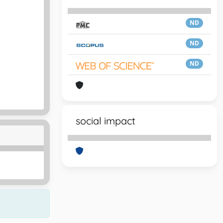
ND
ND
ND
social impact