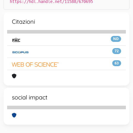
https://hdl.handle.net/11588/670695
Citazioni
ND
72
63
social impact