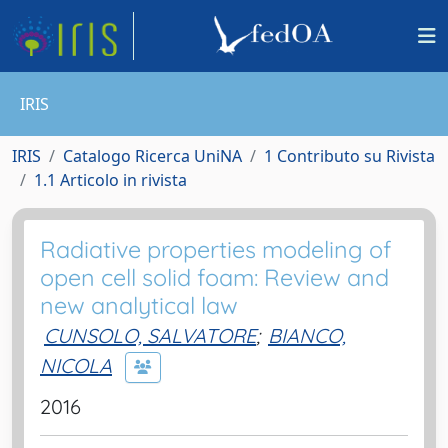
IRIS
IRIS
Catalogo Ricerca UniNA
1 Contributo su Rivista
1.1 Articolo in rivista
Radiative properties modeling of
open cell solid foam: Review and
new analytical law
CUNSOLO, SALVATORE
;
BIANCO,
NICOLA
2016