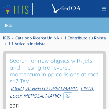
IRIS
IRIS
Catalogo Ricerca UniNA
1 Contributo su Rivista
1.1 Articolo in rivista
Search for new physics with jets
and missing transverse
momentum in pp collisions at root
s=7 TeV
IORIO, ALBERTO ORSO MARIA
;
LISTA,
Luca
;
MEROLA, MARIO
2011