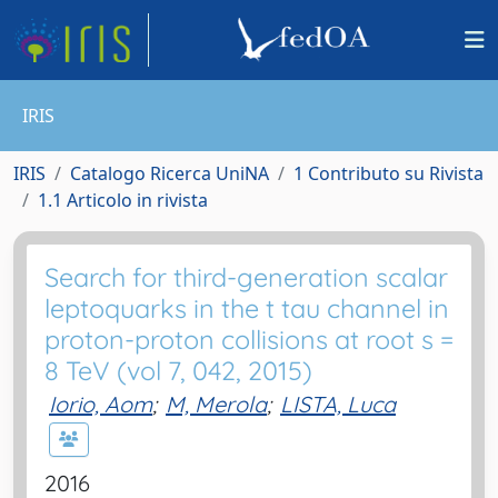
IRIS
IRIS
Catalogo Ricerca UniNA
1 Contributo su Rivista
1.1 Articolo in rivista
Search for third-generation scalar
leptoquarks in the t tau channel in
proton-proton collisions at root s =
8 TeV (vol 7, 042, 2015)
Iorio, Aom
;
M, Merola
;
LISTA, Luca
2016