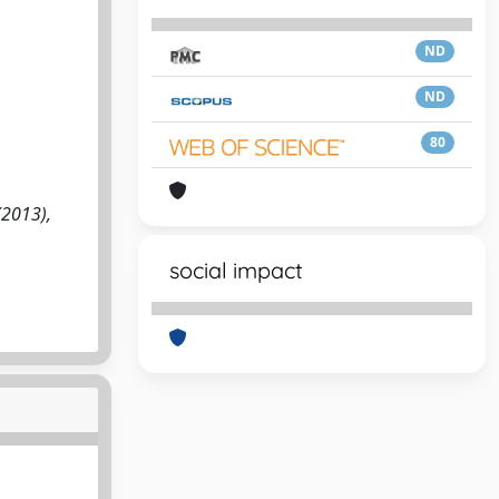
ND
ND
80
(2013),
social impact