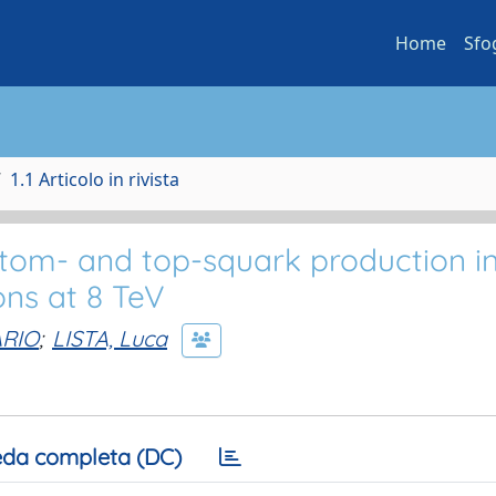
Home
Sfo
1.1 Articolo in rivista
ttom- and top-squark production i
ions at 8 TeV
RIO
;
LISTA, Luca
da completa (DC)