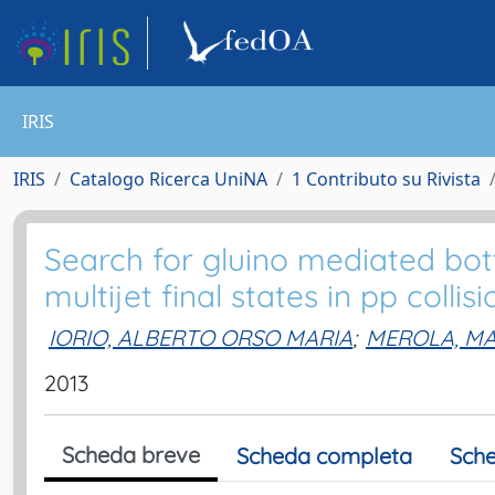
IRIS
IRIS
Catalogo Ricerca UniNA
1 Contributo su Rivista
Search for gluino mediated bo
multijet final states in pp collis
IORIO, ALBERTO ORSO MARIA
;
MEROLA, MA
2013
Scheda breve
Scheda completa
Sche