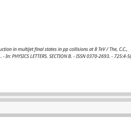
n in multijet final states in pp collisions at 8 TeV / The, C.C.,
, L.. - In: PHYSICS LETTERS. SECTION B. - ISSN 0370-2693. - 725:4-5