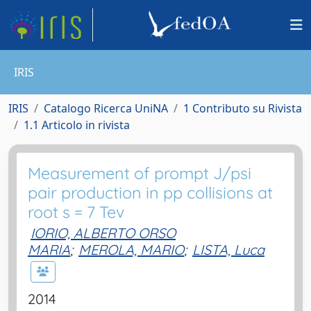
IRIS
IRIS
Catalogo Ricerca UniNA
1 Contributo su Rivista
1.1 Articolo in rivista
Measurement of prompt J/psi
pair production in pp collisions at
root s = 7 Tev
IORIO, ALBERTO ORSO
MARIA
;
MEROLA, MARIO
;
LISTA, Luca
2014