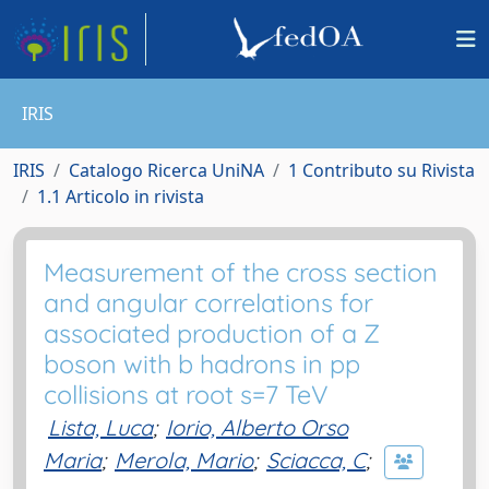
IRIS
IRIS
Catalogo Ricerca UniNA
1 Contributo su Rivista
1.1 Articolo in rivista
Measurement of the cross section
and angular correlations for
associated production of a Z
boson with b hadrons in pp
collisions at root s=7 TeV
Lista, Luca
;
Iorio, Alberto Orso
Maria
;
Merola, Mario
;
Sciacca, C
;