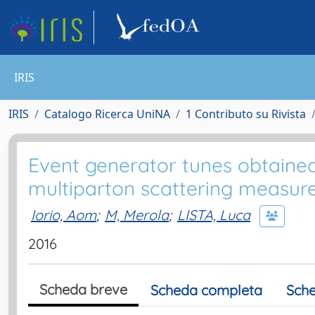
IRIS
IRIS
Catalogo Ricerca UniNA
1 Contributo su Rivista
Event generator tunes obtaine
multiparton scattering measu
Iorio, Aom
;
M, Merola
;
LISTA, Luca
2016
Scheda breve
Scheda completa
Sche