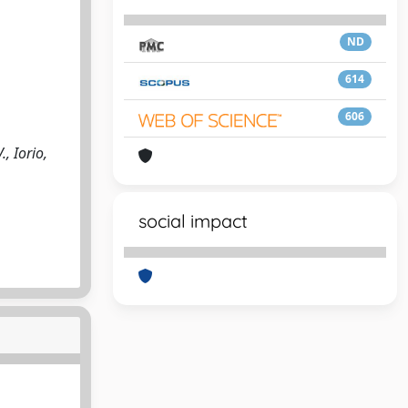
ND
614
606
, Iorio,
social impact