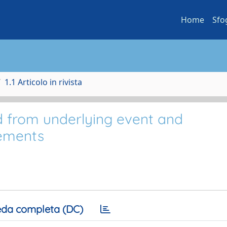
Home
Sfo
1.1 Articolo in rivista
d from underlying event and
rements
da completa (DC)