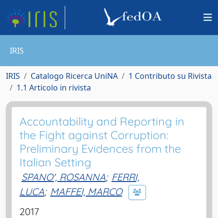
IRIS
IRIS
Catalogo Ricerca UniNA
1 Contributo su Rivista
1.1 Articolo in rivista
Accountability and Reporting in
the Fight against Corruption:
Preliminary Evidences from the
Italian Setting
SPANO', ROSANNA
;
FERRI,
LUCA
;
MAFFEI, MARCO
2017