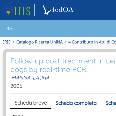
IRIS
IRIS
Catalogo Ricerca UniNA
4 Contributo in Atti di 
Follow-up post treatment in Le
dogs by real-time PCR.
MANNA, LAURA
2006
Scheda breve
Scheda completa
Sche