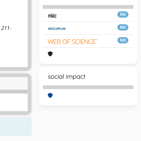
ND
. 211-
ND
ND
social impact