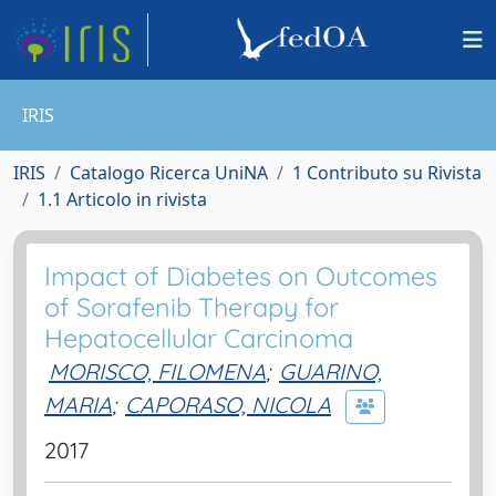
IRIS
IRIS
Catalogo Ricerca UniNA
1 Contributo su Rivista
1.1 Articolo in rivista
Impact of Diabetes on Outcomes
of Sorafenib Therapy for
Hepatocellular Carcinoma
MORISCO, FILOMENA
;
GUARINO,
MARIA
;
CAPORASO, NICOLA
2017