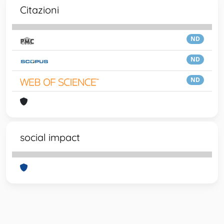
Citazioni
ND
ND
ND
social impact