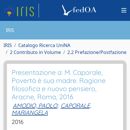
IRIS
IRIS
Catalogo Ricerca UniNA
2 Contributo in Volume
2.2 Prefazione/Postfazione
Presentazione a: M. Caporale,
Povertà è sua madre. Ragione
filosofica e nuovo pensiero,
Aracne, Roma, 2016
AMODIO, PAOLO
;
CAPORALE,
MARIANGELA
2016