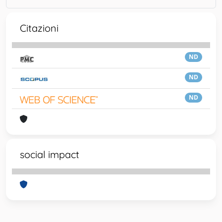
Citazioni
ND
ND
ND
social impact