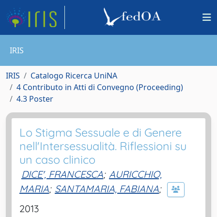
IRIS
IRIS
Catalogo Ricerca UniNA
4 Contributo in Atti di Convegno (Proceeding)
4.3 Poster
Lo Stigma Sessuale e di Genere
nell'Intersessualità. Riflessioni su
un caso clinico
DICE', FRANCESCA
;
AURICCHIO,
MARIA
;
SANTAMARIA, FABIANA
;
2013