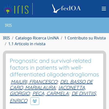
IRIS
IRIS
Catalogo Ricerca UniNA
1 Contributo su Rivista
1.1 Articolo in rivista
Prognostic and survival-related
factors in patients with well-
differentiated oligodendrogliomas
MAIURI, FRANCESCO
;
DEL BASSO DE
CARO, MARIALAURA
;
IACONETTA,
GIORGIO
;
PECA, CARMELA
;
DE DIVITIIS,
ENRICO