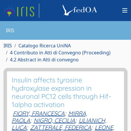
IRIS
IRIS
Catalogo Ricerca UniNA
4 Contributo in Atti di Convegno (Proceeding)
4.2 Abstract in Atti di convegno
Insulin affects tyrosine
hydroxylase expression in
neuronal PC12 cells through Hif-
1alpha activation
FIORY, FRANCESCA
;
MIRRA,
PAOLA
;
NIGRO, CECILIA
;
ULIANICH,
LUCA
;
ZATTERALE, FEDERICA
;
LEONE,