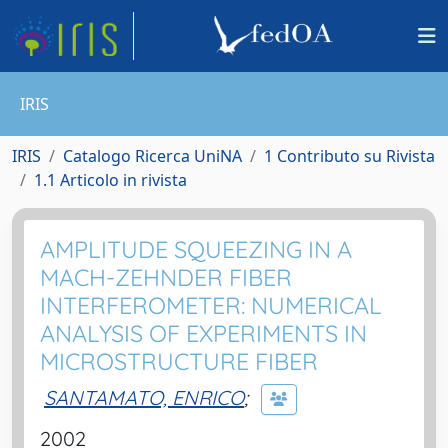
IRIS
IRIS
Catalogo Ricerca UniNA
1 Contributo su Rivista
1.1 Articolo in rivista
AMPLITUDE SQUEEZING IN A
MACH-ZEHNDER FIBER
INTERFEROMETER: NUMERICAL
ANALYSIS OF EXPERIMENTS IN
MICROSTRUCTURE FIBER
SANTAMATO, ENRICO
;
2002