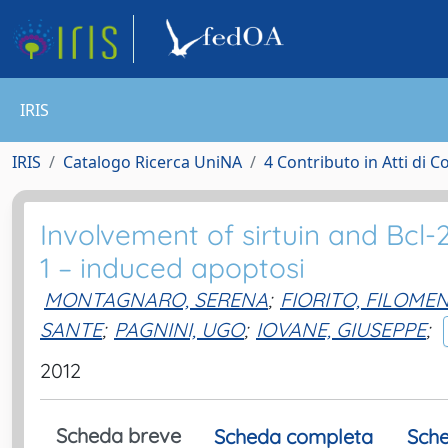
IRIS
IRIS
Catalogo Ricerca UniNA
4 Contributo in Atti di 
Involvement of sirtuin and Bcl-
1 – induced apoptosi
MONTAGNARO, SERENA
;
FIORITO, FILOME
SANTE
;
PAGNINI, UGO
;
IOVANE, GIUSEPPE
;
2012
Scheda breve
Scheda completa
Sche