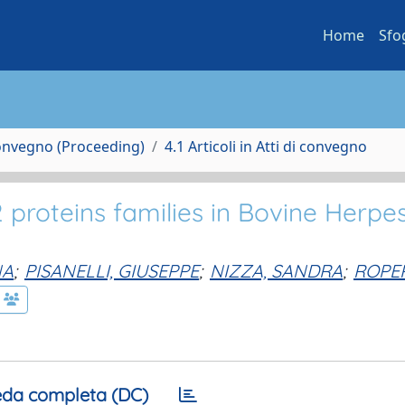
Home
Sfo
Convegno (Proceeding)
4.1 Articoli in Atti di convegno
2 proteins families in Bovine Herpe
NA
;
PISANELLI, GIUSEPPE
;
NIZZA, SANDRA
;
ROPE
da completa (DC)