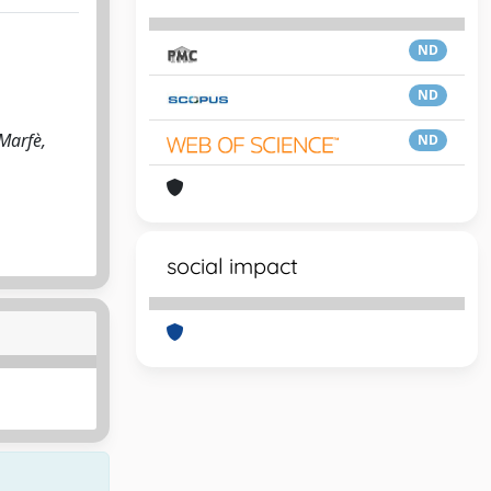
ND
ND
 Marfè,
ND
social impact