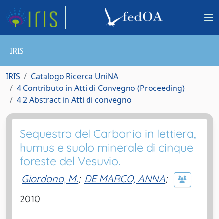
IRIS
IRIS
Catalogo Ricerca UniNA
4 Contributo in Atti di Convegno (Proceeding)
4.2 Abstract in Atti di convegno
Sequestro del Carbonio in lettiera,
humus e suolo minerale di cinque
foreste del Vesuvio.
Giordano, M.
;
DE MARCO, ANNA
;
2010