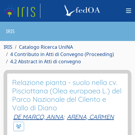
IRIS
IRIS
Catalogo Ricerca UniNA
4 Contributo in Atti di Convegno (Proceeding)
4.2 Abstract in Atti di convegno
Relazione pianta - suolo nella cv.
Pisciottana (Olea europaea L.) del
Parco Nazionale del Cilento e
Vallo di Diano
DE MARCO, ANNA
;
ARENA, CARMEN