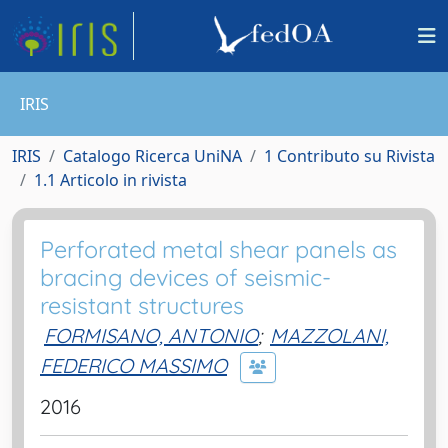
IRIS
IRIS
Catalogo Ricerca UniNA
1 Contributo su Rivista
1.1 Articolo in rivista
Perforated metal shear panels as
bracing devices of seismic-
resistant structures
FORMISANO, ANTONIO
;
MAZZOLANI,
FEDERICO MASSIMO
2016