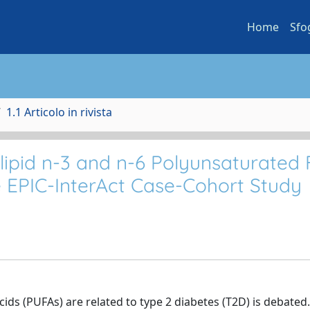
Home
Sfo
1.1 Articolo in rivista
ipid n-3 and n-6 Polyunsaturated 
e EPIC-InterAct Case-Cohort Study
ds (PUFAs) are related to type 2 diabetes (T2D) is debated.