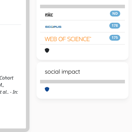
ND
178
175
social impact
-Cohort
M.,
al.. - In: