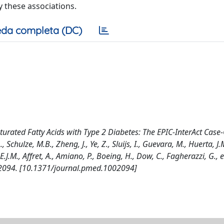
 these associations.
da completa (DC)
urated Fatty Acids with Type 2 Diabetes: The EPIC-InterAct Case
Schulze, M.B., Zheng, J., Ye, Z., Sluijs, I., Guevara, M., Huerta, J.
E.J.M., Affret, A., Amiano, P., Boeing, H., Dow, C., Fagherazzi, G., et 
02094. [10.1371/journal.pmed.1002094]