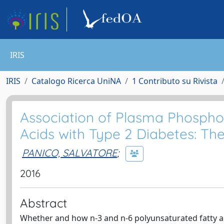
IRIS
IRIS
Catalogo Ricerca UniNA
1 Contributo su Rivista
Association of Plasma Phosphol
Acids with Type 2 Diabetes: Th
PANICO, SALVATORE
;
2016
Abstract
Whether and how n-3 and n-6 polyunsaturated fatty aci