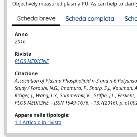
Objectively measured plasma PUFAs can help to clarify
Scheda breve
Scheda completa
Sche
Anno
2016
Rivista
PLOS MEDICINE
Citazione
Association of Plasma Phospholipid n-3 and n-6 Polyunsat
Study / Forouhi, N.G., Imamura, F., Sharp, S.J., Koulman, A., 
Kröger, J., Wang, L.Y., Summerhill, K., Griffin, J.L., Feskens, 
PLOS MEDICINE. - ISSN 1549-1676. - 13:7(2016), p. e10
Appare nelle tipologie:
1.1 Articolo in rivista