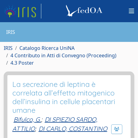
IRIS
IRIS
Catalogo Ricerca UniNA
4 Contributo in Atti di Convegno (Proceeding)
4.3 Poster
La secrezione di leptina è
correlata all’effetto mitogenico
dell’insulina in cellule placentari
umane
Bifulco, G.
;
DI SPIEZIO SARDO,
ATTILIO
;
DI CARLO, COSTANTINO