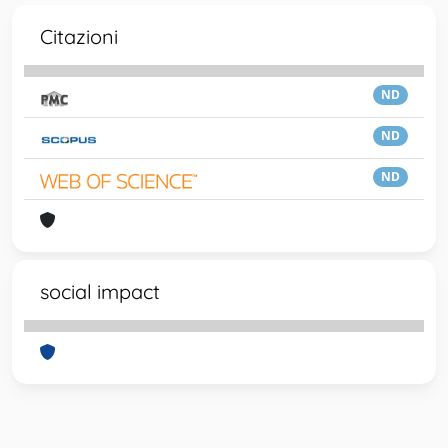
Citazioni
ND
ND
ND
social impact