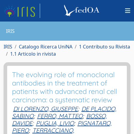
IRIS
IRIS
Catalogo Ricerca UniNA
1 Contributo su Rivista
1.1 Articolo in rivista
The evolving role of monoclonal
antibodies in the treatment of
patients with advanced renal cell
carcinoma: a systematic review
DI LORENZO, GIUSEPPE
;
DE PLACIDO,
SABINO
;
FERRO, MATTEO
;
BOSSO,
DAVIDE
;
PUGLIA, LIVIO
;
PIGNATARO,
PIERO
;
TERRACCIANO,