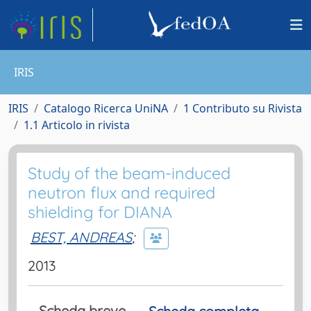
IRIS
IRIS
Catalogo Ricerca UniNA
1 Contributo su Rivista
1.1 Articolo in rivista
Study of the beam-induced
neutron flux and required
shielding for DIANA
BEST, ANDREAS
;
2013
Scheda breve