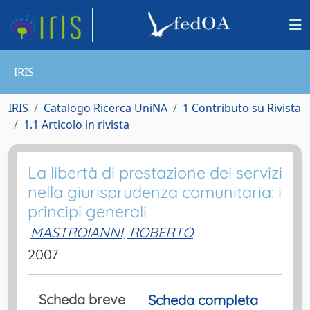
IRIS
IRIS
Catalogo Ricerca UniNA
1 Contributo su Rivista
1.1 Articolo in rivista
La libertà di prestazione dei servizi
nella giurisprudenza comunitaria: i
principi generali
MASTROIANNI, ROBERTO
2007
Scheda breve
Scheda completa