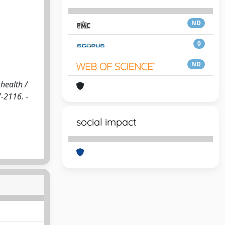
ND
0
ND
health /
-2116. -
social impact