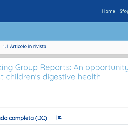
Home
Sfo
1.1 Articolo in rivista
ng Group Reports: An opportunity
 children's digestive health
da completa (DC)