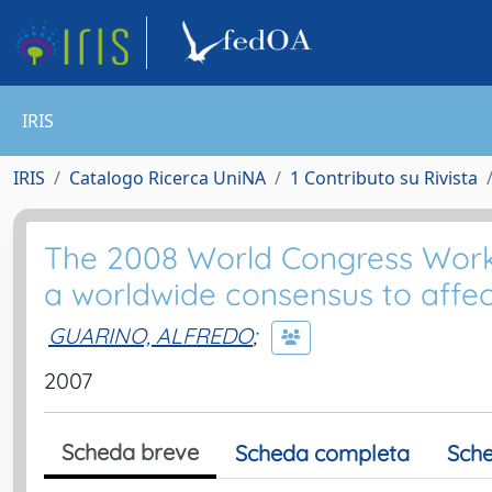
IRIS
IRIS
Catalogo Ricerca UniNA
1 Contributo su Rivista
The 2008 World Congress Worki
a worldwide consensus to affect
GUARINO, ALFREDO
;
2007
Scheda breve
Scheda completa
Sche