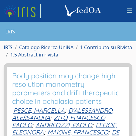
IRIS
IRIS
Catalogo Ricerca UniNA
1 Contributo su Rivista
1.5 Abstract in rivista
Body position may change high
resolution manometry
parameters and drift therapeutic
choice in achalasia patients
PESCE, MARCELLA
;
D'ALESSANDRO,
ALESSANDRA
;
ZITO, FRANCESCO
PAOLO
;
ANDREOZZI, PAOLO
;
EFFICIE,
ELEONORA
;
MAIONE, FRANCESCO
;
DE