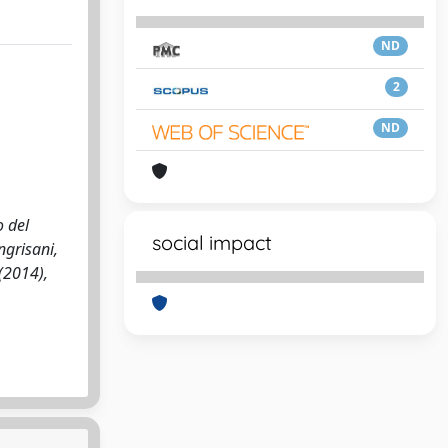
ND
2
ND
o del
social impact
ngrisani,
(2014),