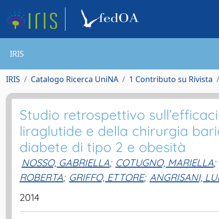
IRIS
IRIS
Catalogo Ricerca UniNA
1 Contributo su Rivista
Studio retrospettivo sull’effic
liraglutide e della chirurgia ba
diabete di tipo 2 e obesità
NOSSO, GABRIELLA
;
COTUGNO, MARIELLA
;
ROBERTA
;
GRIFFO, ETTORE
;
ANGRISANI, LUI
2014