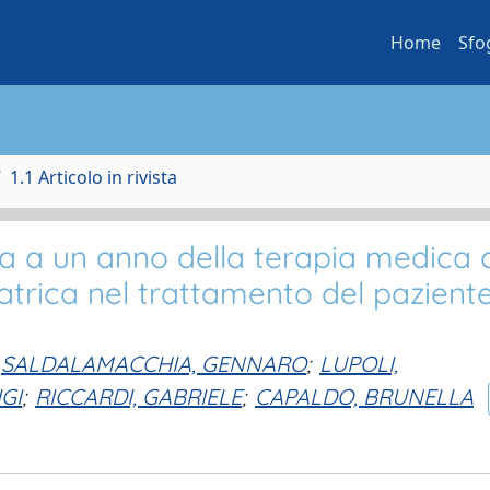
Home
Sfo
1.1 Articolo in rivista
acia a un anno della terapia medica
riatrica nel trattamento del pazient
SALDALAMACCHIA, GENNARO
;
LUPOLI,
GI
;
RICCARDI, GABRIELE
;
CAPALDO, BRUNELLA