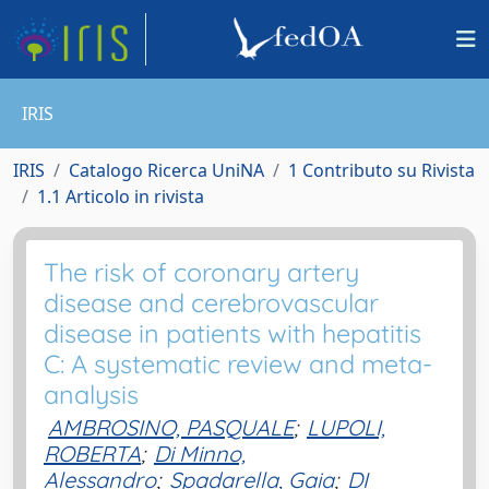
IRIS
IRIS
Catalogo Ricerca UniNA
1 Contributo su Rivista
1.1 Articolo in rivista
The risk of coronary artery
disease and cerebrovascular
disease in patients with hepatitis
C: A systematic review and meta-
analysis
AMBROSINO, PASQUALE
;
LUPOLI,
ROBERTA
;
Di Minno,
Alessandro
;
Spadarella, Gaia
;
DI