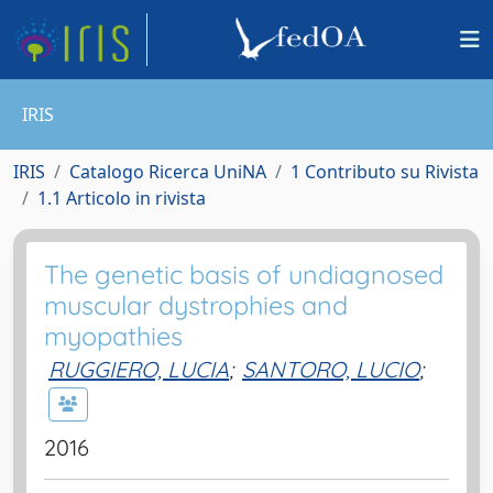
IRIS
IRIS
Catalogo Ricerca UniNA
1 Contributo su Rivista
1.1 Articolo in rivista
The genetic basis of undiagnosed
muscular dystrophies and
myopathies
RUGGIERO, LUCIA
;
SANTORO, LUCIO
;
2016