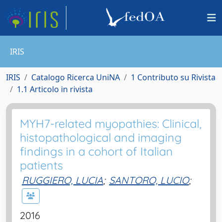
IRIS
IRIS
Catalogo Ricerca UniNA
1 Contributo su Rivista
1.1 Articolo in rivista
MYH7-related myopathies: Clinical,
histopathological and imaging
findings in a cohort of Italian
patients
RUGGIERO, LUCIA
;
SANTORO, LUCIO
;
2016