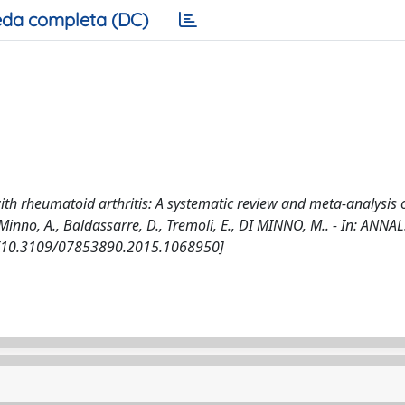
da completa (DC)
with rheumatoid arthritis: A systematic review and meta-analysis 
i Minno, A., Baldassarre, D., Tremoli, E., DI MINNO, M.. - In: ANNA
. [10.3109/07853890.2015.1068950]