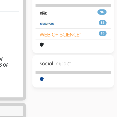
ND
86
85
of
social impact
LS OF