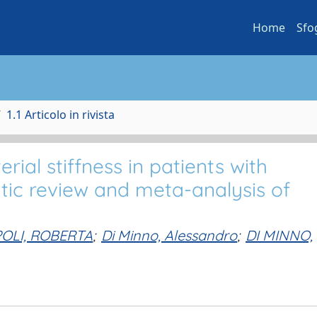
Home
Sfo
1.1 Articolo in rivista
ial stiffness in patients with
atic review and meta-analysis of
OLI, ROBERTA
;
Di Minno, Alessandro
;
DI MINNO,