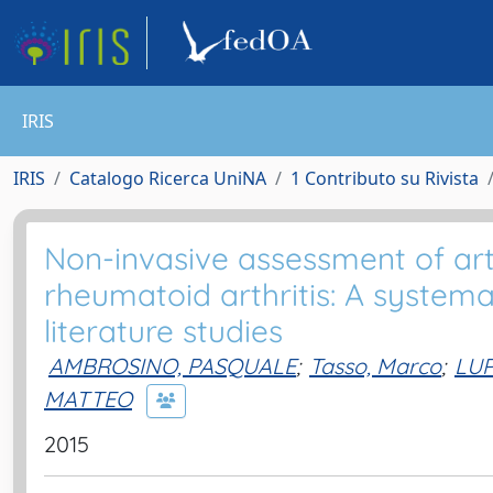
IRIS
IRIS
Catalogo Ricerca UniNA
1 Contributo su Rivista
Non-invasive assessment of arter
rheumatoid arthritis: A system
literature studies
AMBROSINO, PASQUALE
;
Tasso, Marco
;
LUP
MATTEO
2015