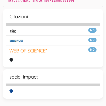
https://hdl.handle.net/11588/631244
Citazioni
ND
ND
ND
social impact