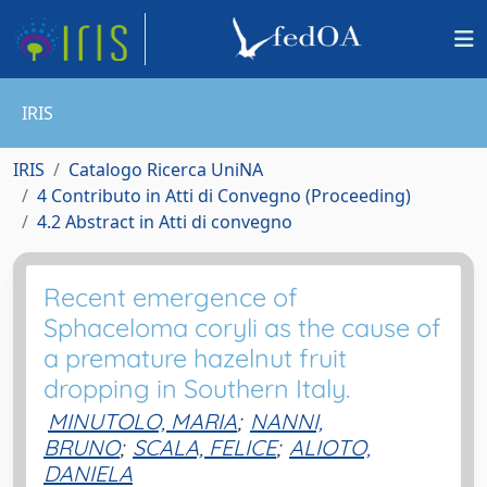
IRIS
IRIS
Catalogo Ricerca UniNA
4 Contributo in Atti di Convegno (Proceeding)
4.2 Abstract in Atti di convegno
Recent emergence of
Sphaceloma coryli as the cause of
a premature hazelnut fruit
dropping in Southern Italy.
MINUTOLO, MARIA
;
NANNI,
BRUNO
;
SCALA, FELICE
;
ALIOTO,
DANIELA